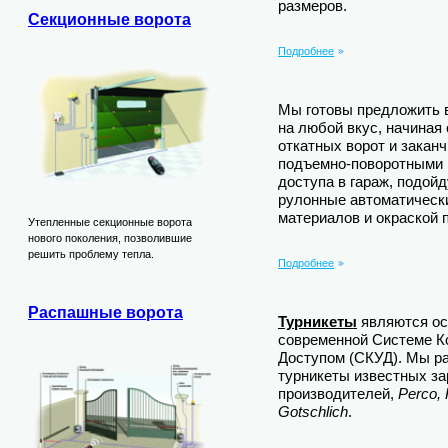
размеров.
Секционные ворота
Подробнее
Мы готовы предложить
на любой вкус, начиная
откатных ворот и зака
подъемно-поворотными 
доступа в гараж, подой
рулонные автоматическ
материалов и окраской 
Утепленные секционные ворота
нового поколения, позволившие
решить проблему тепла.
Подробнее
Распашные ворота
Турникеты
являются ос
современной Системе К
Доступом (СКУД). Мы р
турникеты известных з
производителей,
Perco,
Gotschlich
.