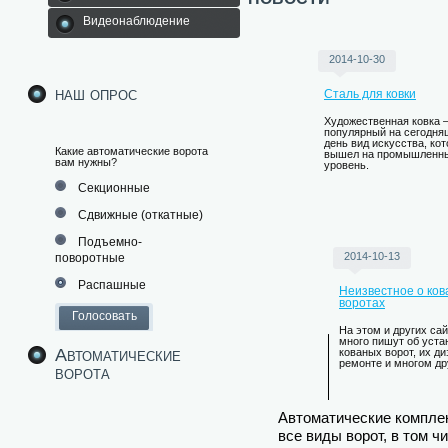
Видеонаблюдение
2014-10-30
наш опрос
Сталь для ковки
Художественная ковка –
популярный на сегодня
день вид искусства, ко
Какие автоматические ворота
вышел на промышленн
вам нужны?
уровень.
Секционные
Сдвижные (откатные)
Подъемно-
2014-10-13
поворотные
Распашные
Неизвестное о ко
воротах
На этом и других са
много пишут об уста
Автоматические
кованых ворот, их ди
ремонте и многом др
ворота
Автоматические компле
все виды ворот, в том 