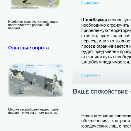
Подробнее
Шлагбаумы
используетс
Наиболее древним из всех видов
необходимо ограничить
ворот является распашной
вариант.
прилегаемую территорию
стоянка, промышленная
переезд или что то ино
проезд ограничивается н
Откатные ворота
будет предъявлен пропу
въезд или путь освободи
шлагбаум поднимается, 
Подробнее
Ваше спокойствие 
Многие застройщики отдают свое
предпочтение откатным воротам.
Наша компания занимае
обеспечения контрол
юридических лиц, с по