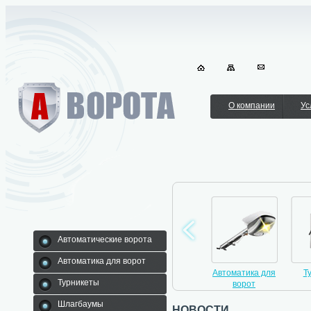
О компании
Ус
Автоматические ворота
Автоматика для ворот
никеты
Шлагбаумы
Автоматические
Автоматика для
Т
Турникеты
ворота
ворот
Шлагбаумы
новости