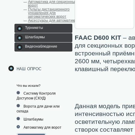
Автоматика для секционных
ворот
Пульты дистанционного
управления для
автоматических ворот
Аксессуары для автоматики
Турникеты
FAAC D600 KIT
– ав
Шлагбаумы
для секционных вор
Видеонаблюдение
встроенный приёмн
2600 мм, четырехк
наш опрос
клавишный переклю
Что вы искали?
Систему Контроля
Доступом (СКУД)
Данная модель при
Ворота для дачи или
склада
интенсивностью исп
Шлагбаумы
осветительную ламп
Автоматику для ворот
створок составляет 