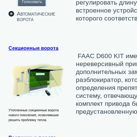
регулировать длину
встроенное устройс
Автоматические
которого соответств
ворота
Секционные ворота
FAAC D600 KIT имее
нереверсивный прив
дополнительных за
разблокиратор, кот
определения препят
систему, отвечающу
комплект привода б
предустановленную
Утепленные секционные ворота
нового поколения, позволившие
решить проблему тепла.