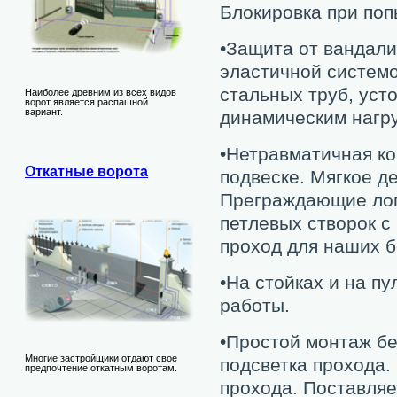
Блокировка при поп
•Защита от вандали
эластичной системо
стальных труб, уст
Наиболее древним из всех видов
ворот является распашной
вариант.
динамическим нагру
•Нетравматичная ко
Откатные ворота
подвеске. Мягкое д
Преграждающие лоп
петлевых створок с
проход для наших 
•На стойках и на п
работы.
•Простой монтаж бе
Многие застройщики отдают свое
подсветка прохода.
предпочтение откатным воротам.
прохода. Поставля