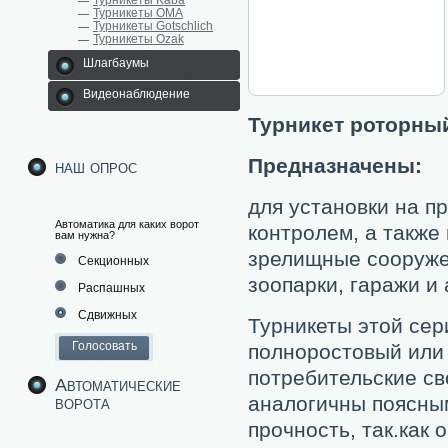
Турникеты Kaba
Турникеты ОМА
Турникеты Gotschlich
Турникеты Ozak
Шлагбаумы
Видеонаблюдение
Турникет роторны
Предназначены:
наш опрос
для установки на п
Автоматика для каких ворот
контролем, а также
вам нужна?
зрелищные сооружен
Секционных
зоопарки, гаражи и 
Распашных
Сдвижных
Турникеты этой сер
полноростовый или
потребительские св
Автоматические
аналогичны поясным
ворота
прочность, так.как