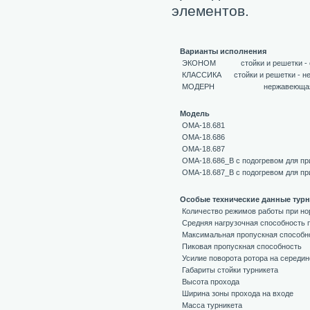
элементов.
Варианты исполнения
ЭКОНОМ
стойки и решетки -
КЛАССИКА
стойки и решетки - 
МОДЕРН
нержавеюща
Модель
OMA-18.681
OMA-18.686
OMA-18.687
OMA-18.686_B с подогревом для при
OMA-18.687_B с подогревом для при
Особые технические данные турн
Количество режимов работы при но
Средняя нагрузочная способность 
Максимальная пропускная способно
Пиковая пропускная способность
Усилие поворота ротора на середин
Габариты стойки турникета
Высота прохода
Ширина зоны прохода на входе
Масса турникета