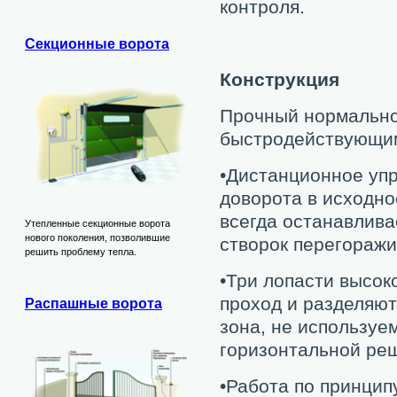
контроля.
Секционные ворота
Конструкция
Прочный нормально
быстродействующим
•Дистанционное упр
доворота в исходно
всегда останавливае
Утепленные секционные ворота
нового поколения, позволившие
створок перегоражи
решить проблему тепла.
•Три лопасти высок
проход и разделяют
Распашные ворота
зона, не используе
горизонтальной реш
•Работа по принципу