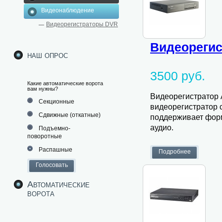
Видеонаблюдение
Видеорегистраторы DVR
Видеорегис
наш опрос
3500 руб.
Какие автоматические ворота
вам нужны?
Видеорегистратор 
Секционные
видеорегистратор с
Сдвижные (откатные)
поддерживает форм
аудио.
Подъемно-
поворотные
Распашные
Автоматические
ворота