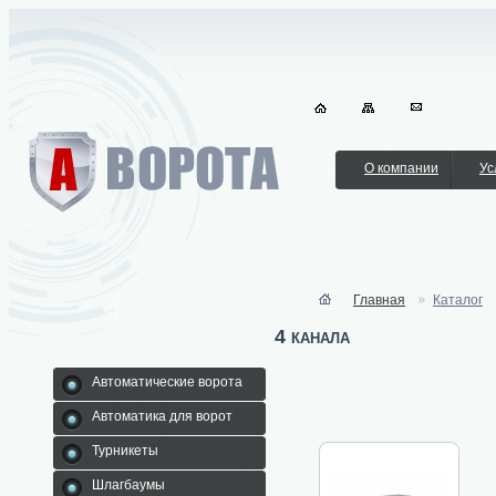
О компании
Ус
Главная
Каталог
4 канала
Автоматические ворота
Автоматика для ворот
Турникеты
Шлагбаумы