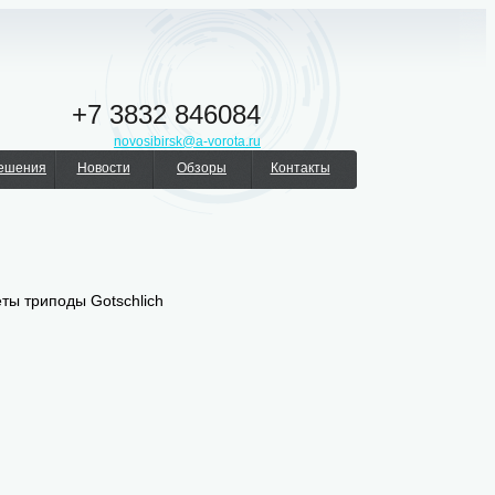
+7 3832 846084
novosibirsk@a-vorota.ru
решения
Новости
Обзоры
Контакты
ты триподы Gotschlich