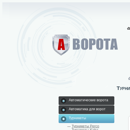
Турни
Автоматические ворота
Автоматика для ворот
Турникеты
Турникеты Perco