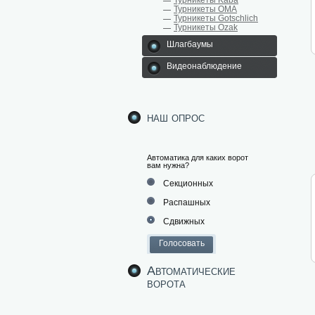
Турникеты Kaba
Турникеты ОМА
Турникеты Gotschlich
Турникеты Ozak
Шлагбаумы
Видеонаблюдение
наш опрос
Автоматика для каких ворот
вам нужна?
Секционных
Распашных
Сдвижных
Автоматические
ворота