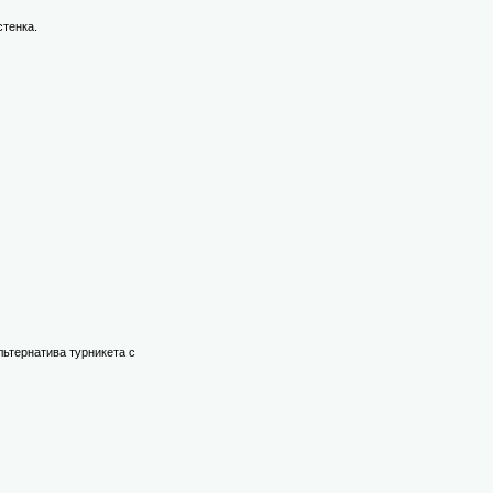
тенка.
льтернатива турникета с