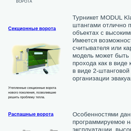
ворота
Турникет MODUL Kla
штангами отлично п
Секционные ворота
объектах с высоки
Имеется возможност
считывателя или к
модель может быть 
прохода как в виде 
в виде 2-штанговой
организации эвакуа
Утепленные секционные ворота
нового поколения, позволившие
решить проблему тепла.
Особенностями данн
Распашные ворота
программируемое н
эксплуатации, высо