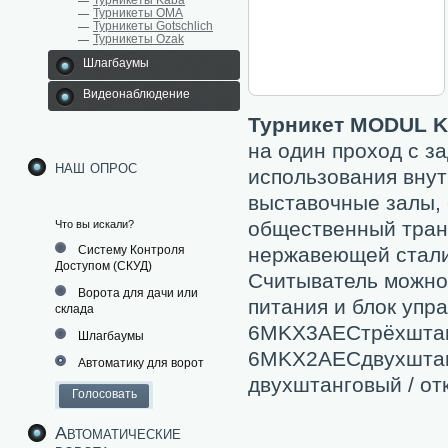
Турникеты Kaba
Турникеты ОМА
Турникеты Gotschlich
Турникеты Ozak
Шлагбаумы
Видеонаблюдение
Турникет MODUL Kl
на один проход с з
наш опрос
использования внут
выставочные залы, 
общественный транс
Что вы искали?
Систему Контроля
нержавеющей стали
Доступом (СКУД)
Считыватель можно 
Ворота для дачи или
питания и блок упр
склада
6MKX3AECтрёхштанг
Шлагбаумы
6MKX2AECдвухштан
Автоматику для ворот
двухштанговый / отк
Автоматические